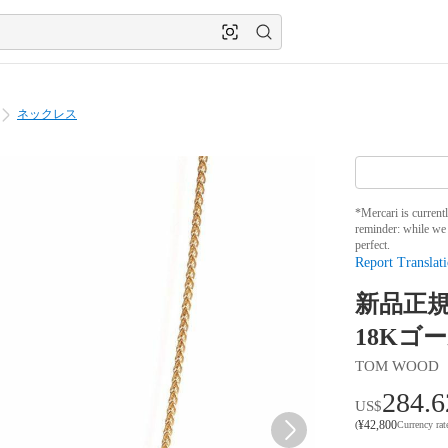
ネックレス
*Mercari is current
reminder: while we 
perfect.
Report Translati
新品正規品
18Kゴ
TOM WOOD
284.6
US$
¥
42,800
(
Currency ra