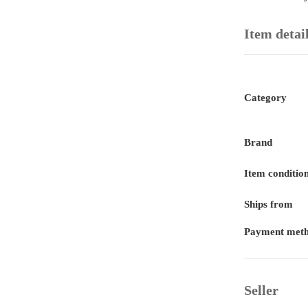
Item detai
Category
Brand
Item conditio
Ships from
Payment met
Seller