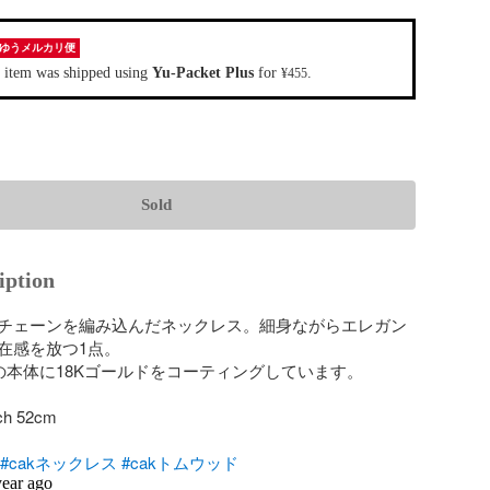
ゆうメルカリ便
 item was shipped using
Yu-Packet Plus
for
.
¥455
Sold
iption
チェーンを編み込んだネックレス。細身ながらエレガン
在感を放つ1点。

の本体に18Kゴールドをコーティングしています。

h 52cm

#cakネックレス 
#cakトムウッド
year ago