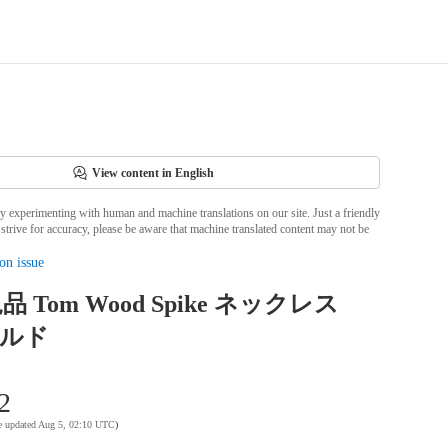
View content in English
ly experimenting with human and machine translations on our site. Just a friendly
strive for accuracy, please be aware that machine translated content may not be
on issue
 Tom Wood Spike ネックレス
ールド
2
te updated Aug 5, 02:10 UTC
)