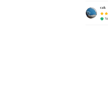
cak
Ve