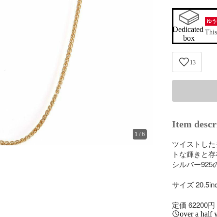
ゆう
Dedicated 
This
box
13
Item descr
1
/
6
ツイストした
トな輝きと存
シルバー925
サイズ 20.5inc
定価 62200円 
over a half 