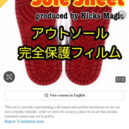
1
/
11
View content in English
*Mercari is currently experimenting with human and machine translations on our site.
Just a friendly reminder: while we strive for accuracy, please be aware that machine
translated content may not be perfect.
Report Translation issue