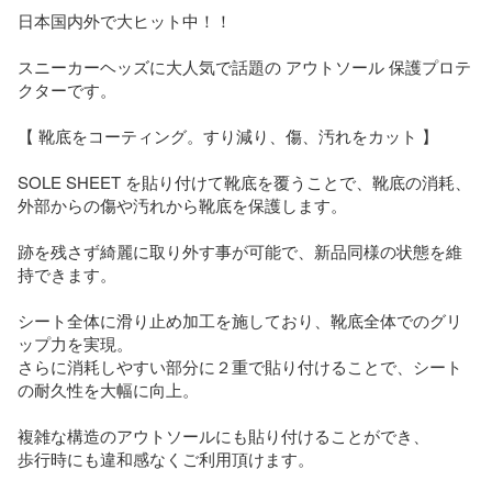
日本国内外で大ヒット中！！

スニーカーヘッズに大人気で話題の アウトソール 保護プロテ
クターです。

【 靴底をコーティング。すり減り、傷、汚れをカット 】

SOLE SHEET を貼り付けて靴底を覆うことで、靴底の消耗、
外部からの傷や汚れから靴底を保護します。

跡を残さず綺麗に取り外す事が可能で、新品同様の状態を維
持できます。

シート全体に滑り止め加工を施しており、靴底全体でのグリ
ップ力を実現。

さらに消耗しやすい部分に２重で貼り付けることで、シート
の耐久性を大幅に向上。

複雑な構造のアウトソールにも貼り付けることができ、

歩行時にも違和感なくご利用頂けます。
