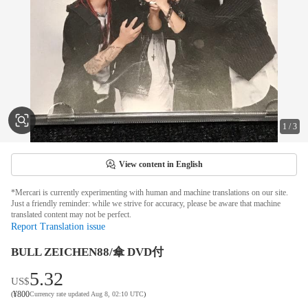
1
/
3
View content in English
*Mercari is currently experimenting with human and machine translations on our site.
Just a friendly reminder: while we strive for accuracy, please be aware that machine
translated content may not be perfect.
Report Translation issue
BULL ZEICHEN88/傘 DVD付
5.32
US$
¥
800
(
Currency rate updated Aug 8, 02:10 UTC
)