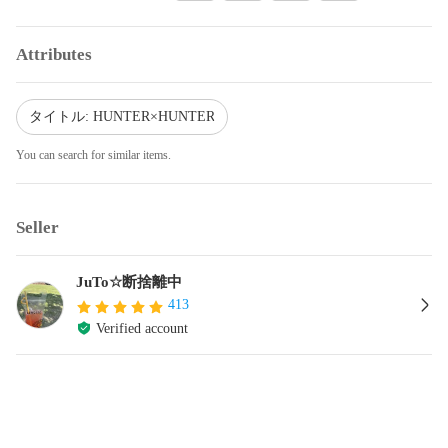
Attributes
タイトル: HUNTER×HUNTER
You can search for similar items.
Seller
JuTo☆断捨離中
413
Verified account