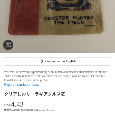
View content in English
*Mercari is currently experimenting with human and machine translations on our site.
Just a friendly reminder: while we strive for accuracy, please be aware that machine
translated content may not be perfect.
Report Translation issue
クリアしおり ラギアクルス②
4.43
US$
¥
666
(
Currency rate updated Aug 9, 02:10 UTC
)