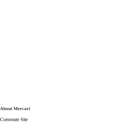
About Mercari
Corporate Site
Mercari Careers
Latest News
Official Blog