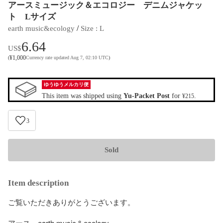
アースミュージック＆エコロジー デニムジャケッ
ト Lサイズ
 / 
earth music&ecology
Size
 : 
L
6.64
US$
¥
1,000
(
Currency rate updated Aug 7, 02:10 UTC
)
ゆうゆうメルカリ便
This item was shipped using
Yu-Packet Post
for
.
¥215
3
Sold
Item description
ご覧いただきありがとうございます。

アース　earth music＆ecology
