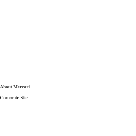
About Mercari
Corporate Site
Mercari Careers
Latest News
Official Blog
Press Kit
Mercari US
m department