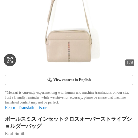
1
/
6
View content in English
*Mercari is currently experimenting with human and machine translations on our site.
Just a friendly reminder: while we strive for accuracy, please be aware that machine
translated content may not be perfect.
Report Translation issue
ポールスミス インセットクロスオーバーストライプシ
ョルダーバッグ
Paul Smith