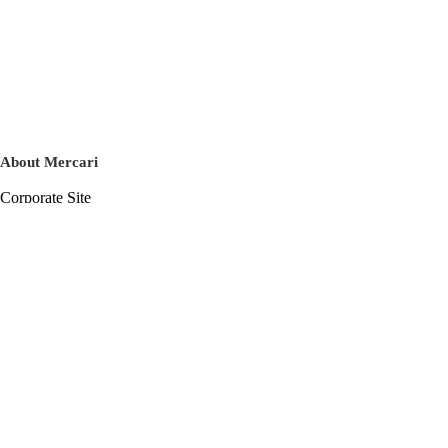
About Mercari
Corporate Site
Mercari Careers
Latest News
Official Blog
Press Kit
Mercari US
m department
Help
Help Center
Inquiry History List
Privacy Policy & Terms of Service
Terms of Service