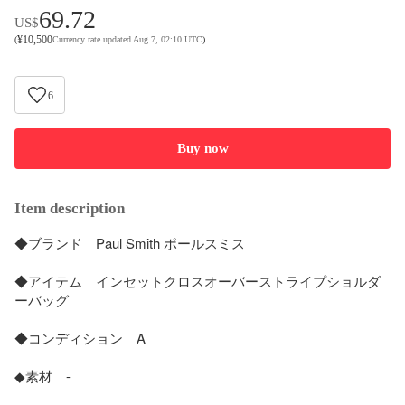
69.72
US$
¥
10,500
(
Currency rate updated Aug 7, 02:10 UTC
)
6
Buy now
Item description
◆ブランド　Paul Smith ポールスミス

◆アイテム　インセットクロスオーバーストライプショルダ
ーバッグ

◆コンディション　A

◆素材　-
