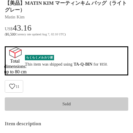
【美品】MATIN KIM マーティンキム バッグ（ライト
グレー）
Matin Kim
43.16
US$
¥
6,500
(
Currency rate updated Aug 7, 02:10 UTC
)
らくらくメルカリ便
Total 
This item was shipped using
TA-Q-BIN
for
.
¥850
dimensions:

up to 80 cm
11
Sold
Item description