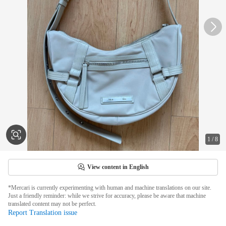
1
/
8
View content in English
*Mercari is currently experimenting with human and machine translations on our site.
Just a friendly reminder: while we strive for accuracy, please be aware that machine
translated content may not be perfect.
Report Translation issue