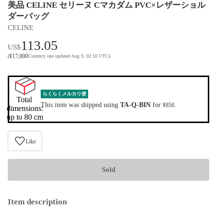
美品 CELINE セリーヌ Cマカダム PVC×レザーショル
ダーバッグ
CELINE
113.05
US$
¥
17,000
(
Currency rate updated Aug 9, 02:10 UTC
)
らくらくメルカリ便
Total 
This item was shipped using
TA-Q-BIN
for
.
¥850
dimensions:

up to 80 cm
Like
Sold
Item description