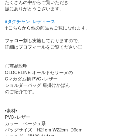
たくさんの中からご覧いただき

誠にありがとうございます。　

#タクチャン_レディース
↑こちらから他の商品もご覧になれます。

フォロー割も実施しておりますので、

詳細はプロフィールをご覧ください◎

〇商品説明

OLDCELINE オールドセリーヌの

Cマカダム柄 PVC×レザー

ショルダーバッグ 肩掛けかばん

のご紹介です。

▪素材▪

PVC×レザー

カラー　ベージュ系

バッグサイズ　H21cm W22cm  D9cm

ショルダー紐103-114cm
