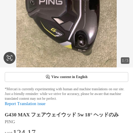
1
/
5
View content in English
*Mercari is currently experimenting with human and machine translations on our site.
Just a friendly reminder: while we strive for accuracy, please be aware that machine
translated content may not be perfect.
Report Translation issue
G430 MAX フェアウェイウッド 5w 18° ヘッドのみ
PING
124.17