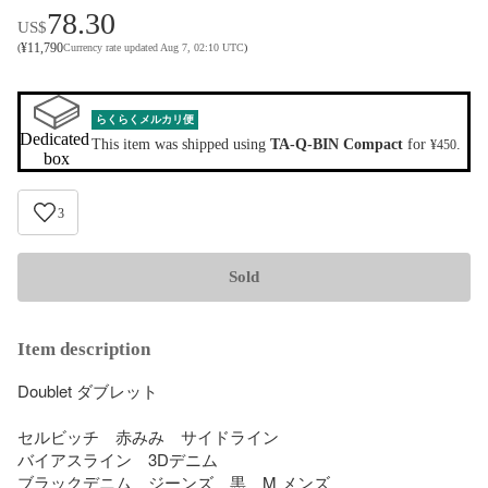
78.30
US$
¥
11,790
(
Currency rate updated Aug 7, 02:10 UTC
)
らくらくメルカリ便
Dedicated 
This item was shipped using
TA-Q-BIN Compact
for
.
¥450
box
3
Sold
Item description
Doublet ダブレット

セルビッチ　赤みみ　サイドライン

バイアスライン　3Dデニム

ブラックデニム　ジーンズ　黒　M メンズ
