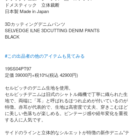
ドメスティック　立体裁断

日本製 Made in Japan

3Dカッティングデニムパンツ

SELVEDGE ILNE 3DCUTTING DENIM PANTS 

BLACK

#この出品者の他のアイテムも見てみる
19SS04PT97

定価 39000円+税10%(税込 42900円)

セルビッチのデニム生地を使用。

セルビッチデニムは旧式のシャトル織機で丁寧に織られた生
地で、両端に「耳」と呼ばれるほつれ止めが付いているのが
特徴。赤耳が代表的で、生地は高密度で丈夫、穿きこむほど
に美しい色落ちが楽しめる。ビンテージ感や経年変化を重視
する人に人気です。

サイドのラインと立体的なシルエットが特徴の新作デニム”テ