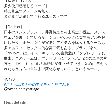
【状態】【7/10】

多少使用感感じるユーズド

特に目立つダメージも無く、 

まだまだ活躍してくれるユーズドです。

【Doublet】

日本のメンズブランド。井野将之と村上高士が設立。メンズ
ウェアを展開しているが、ショーやルックに女性モデルを起
用したり、また、女性が実際にアイテムを購入するケースも
多々ありユニセックス的な雰囲気もある。ブランド名の
「doublet」はルイス・キャロルの言葉遊び「ダブレット」に
由来。このゲームは、プレーヤーに与えられた2つの単語の片
方を、1文字ずつ、他の単語に変化させていき、始めに与えら
れたもう片方の単語まで変化させていく、というルール。

#この出品者の他のアイテムも見てみる
over a half year ago
Item details