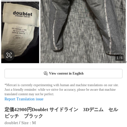
1
/
6
View content in English
*Mercari is currently experimenting with human and machine translations on our site.
Just a friendly reminder: while we strive for accuracy, please be aware that machine
translated content may not be perfect.
Report Translation issue
定価42900円Doublet サイドライン 3Dデニム セル
ビッチ ブラック
 / 
doublet
Size
 : 
M