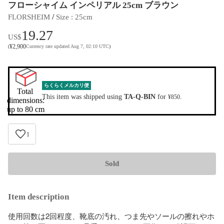
フローシャイム インペリアル 25cm ブラウン
 / 
FLORSHEIM
Size
 : 
25cm
19.27
US$
¥
2,900
(
Currency rate updated Aug 7, 02:10 UTC
)
らくらくメルカリ便
Total 
This item was shipped using
TA-Q-BIN
for
.
¥850
dimensions:

up to 80 cm
1
Sold
Item description
使用回数は2回程度、靴底の汚れ、つま先やソールの擦れやホ