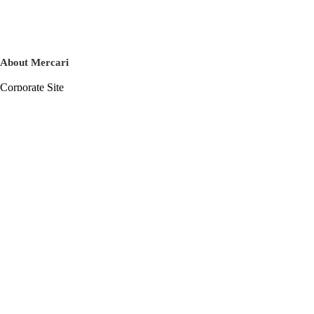
About Mercari
Corporate Site
Mercari Careers
Latest News
Official Blog
Press Kit
Mercari US
m department
Help
Help Center
Inquiry History List
Privacy Policy & Terms of Service
Terms of Service
Privacy Policy
Cookie Policy
Basic Policy on the Management of Personal Data Security
English
© Mercari, Inc.