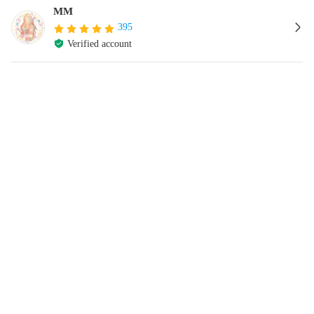
MM
395
Verified account