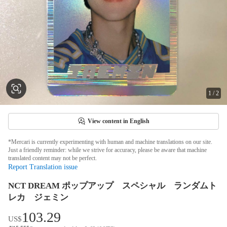
1
/
2
View content in English
*Mercari is currently experimenting with human and machine translations on our site.
Just a friendly reminder: while we strive for accuracy, please be aware that machine
translated content may not be perfect.
Report Translation issue
NCT DREAM ポップアップ スペシャル ランダムト
レカ ジェミン
103.29
US$