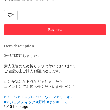
¥
1,550
(
Currency rate updated Aug 8, 02:10 UTC
)
1
Buy now
Item description
2〜3回着用しました。

素人保管のため折りジワは付いております。

ご確認の上ご購入お願い致します。

なにか気になる点などありましたら

コメントにてお知らせくださいませ┏〇゛

#ユニバ
#コスプレ
#ハロウィン
#ミニオン
#マジェスティック
#野球
#ヤンキース
16 hours ago