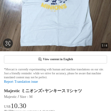
1
/
4
View content in English
*Mercari is currently experimenting with human and machine translations on our site.
Just a friendly reminder: while we strive for accuracy, please be aware that machine
translated content may not be perfect.
Report Translation issue
Majestic ミニオンズ×ヤンキース Tシャツ
 / 
Majestic
Size
 : 
M
10.30
US$