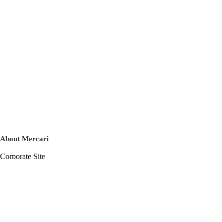
About Mercari
Corporate Site
Mercari Careers
Latest News
Official Blog
Press Kit
Mercari US
m department
Help