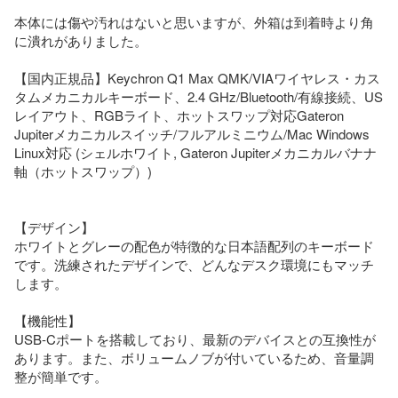
本体には傷や汚れはないと思いますが、外箱は到着時より角
に潰れがありました。

【国内正規品】Keychron Q1 Max QMK/VIAワイヤレス・カス
タムメカニカルキーボード、2.4 GHz/Bluetooth/有線接続、US
レイアウト、RGBライト、ホットスワップ対応Gateron 
Jupiterメカニカルスイッチ/フルアルミニウム/Mac Windows 
Linux対応 (シェルホワイト, Gateron Jupiterメカニカルバナナ
軸（ホットスワップ）)

【デザイン】

ホワイトとグレーの配色が特徴的な日本語配列のキーボード
です。洗練されたデザインで、どんなデスク環境にもマッチ
します。

【機能性】

USB-Cポートを搭載しており、最新のデバイスとの互換性が
あります。また、ボリュームノブが付いているため、音量調
整が簡単です。
