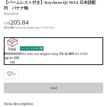
【パームレスト付き】Keychron Q1 MAX 日本語配
列 バナナ軸
Keychron
205.84
US$
¥
31,000
(
Currency rate updated Aug 7, 02:10 UTC
)
Total 
らくらくメルカリ便
dimensions:

This item was shipped using
TA-Q-BIN
for
.
¥1050
up to 100 
cm
11
Sold
Item description