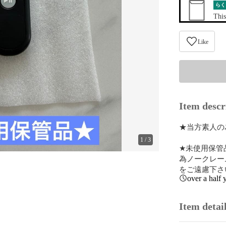
らく
This
Like
Item descr
★当方素人の
1
/
3
★未使用保管
為ノークレー
をご遠慮下さ
over a half 
Item detai