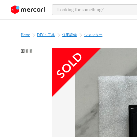
o page content
Home
DIY・工具
住宅設備
シャッター