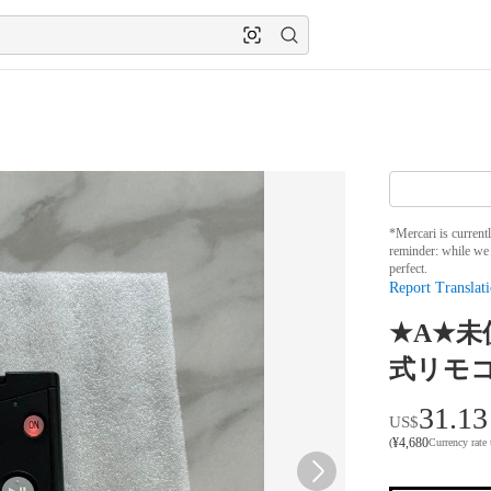
*Mercari is current
reminder: while we 
perfect.
Report Translati
★A★未
式リモコ
31.13
US$
¥
4,680
(
Currency rate