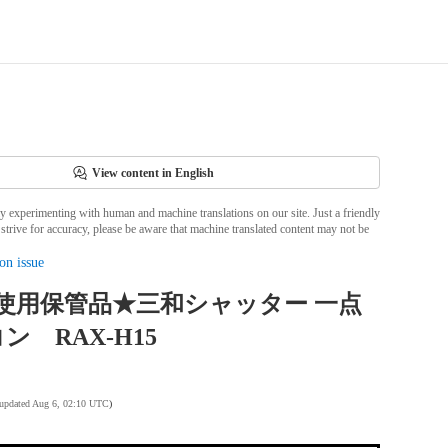
View content in English
ly experimenting with human and machine translations on our site. Just a friendly
strive for accuracy, please be aware that machine translated content may not be
on issue
使用保管品★三和シャッター 一点
ン RAX-H15
 updated Aug 6, 02:10 UTC
)