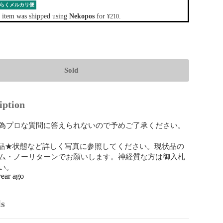
らくメルカリ便
 item was shipped using
Nekopos
for
.
¥210
Sold
iption
為プロな質問に答えられないので予めご了承ください。

品★状態など詳しく写真に参照してください。現状品の
ム・ノーリターンでお願いします。神経質な方は御入札
い。
year ago
ls