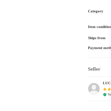
Category
Item conditio
Ships from
Payment met
Seller
LUC
Ve