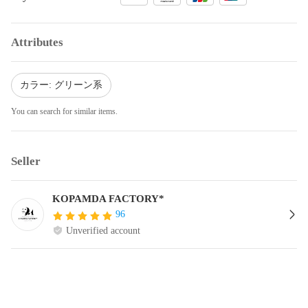
Attributes
カラー: グリーン系
You can search for similar items.
Seller
KOPAMDA FACTORY*
96
Unverified account