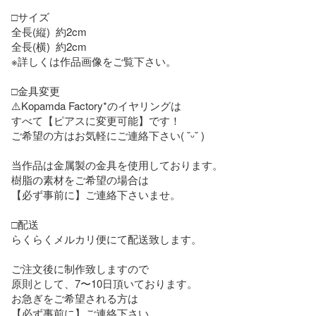
□サイズ

全長(縦)  約2cm

全長(横)  約2cm

※詳しくは作品画像をご覧下さい。

□金具変更

⚠️Kopamda Factory*のイヤリングは

すべて【ピアスに変更可能】です！

ご希望の方はお気軽にご連絡下さい( ˘ᵕ˘ )

当作品は金属製の金具を使用しております。

樹脂の素材をご希望の場合は

【必ず事前に】ご連絡下さいませ。

□配送

らくらくメルカリ便にて配送致します。

ご注文後に制作致しますので

原則として、7〜10日頂いております。

お急ぎをご希望される方は

【必ず事前に】ご連絡下さい。
