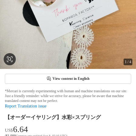
1
/
4
View content in English
*Mercari is currently experimenting with human and machine translations on our site.
Just a friendly reminder: while we strive for accuracy, please be aware that machine
translated content may not be perfect.
Report Translation issue
【オーダーイヤリング】水彩×スプリング
6.64
US$
¥
1,000
(
Currency rate updated Aug 8, 02:10 UTC
)