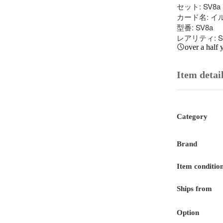
セット: SV8
カード名: イル
型番: SV8a

レアリティ: S
over a half 
Item detai
Category
Brand
Item conditio
Ships from
Option