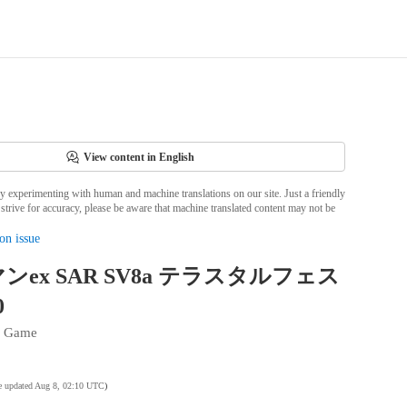
View content in English
ly experimenting with human and machine translations on our site. Just a friendly
strive for accuracy, please be aware that machine translated content may not be
on issue
ex SAR SV8a テラスタルフェス
0
d Game
te updated Aug 8, 02:10 UTC
)