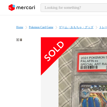
o page content
Home
Pokemon Card Game
ゲーム・おもちゃ・グッズ
トレ