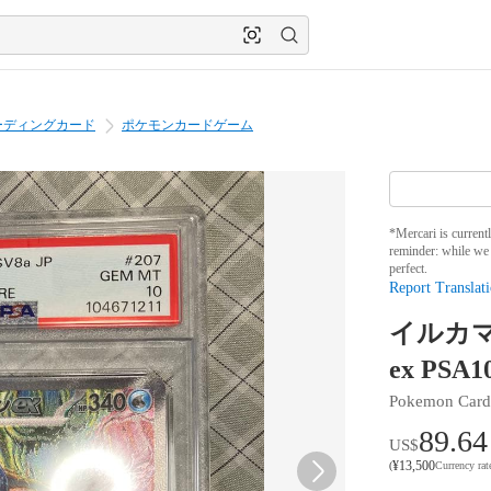
ーディングカード
ポケモンカードゲーム
*Mercari is current
reminder: while we 
perfect.
Report Translati
イルカマン
ex PSA1
Pokemon Car
89.64
US$
¥
13,500
(
Currency ra