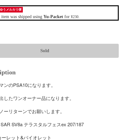
ゆうメルカリ便
 item was shipped using
Yu-Packet
for
.
¥230
Sold
iption
ンのPSA10になります。

出したワンオーナー品になります。

ノーリターンでお願いします。

AR SV8a テラスタルフェスex 207/187

カーレット&バイオレット
