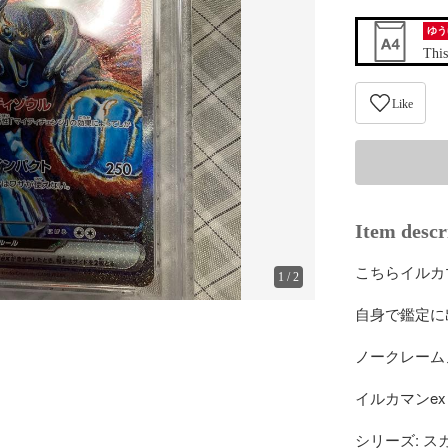
ゆう
This
Like
Item descr
こちらイルカマ
1
/
2
自身で鑑定に
ノークレーム
イルカマンex S
シリーズ: ス