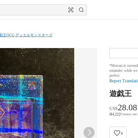
戯王OCG デュエルモンスターズ
*Mercari is current
reminder: while we 
perfect.
Report Translati
遊戯王 
28.08
US$
¥
4,222
(
Currency rate
4