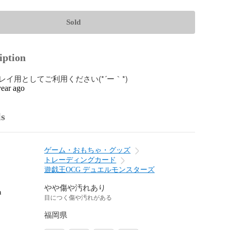
Sold
iption
イ用としてご利用ください(*´ー｀*)
year ago
ls
ゲーム・おもちゃ・グッズ
トレーディングカード
遊戯王OCG デュエルモンスターズ
やや傷や汚れあり
n
目につく傷や汚れがある
福岡県