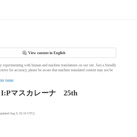
View content in English
ly experimenting with human and machine translations on our site. Just a friendly
strive for accuracy, please be aware that machine translated content may not be
on issue
I:Pマスカレーナ 25th
 updated Aug 9, 02:10 UTC
)