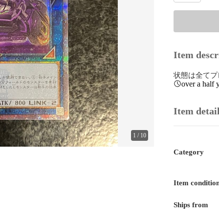
Item descr
状態は全てプレ
over a half 
Item detai
1
/
10
Category
Item conditio
Ships from