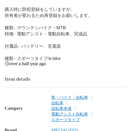
購入時に防犯登録をしていますが、

所有者が変わるため再登録をお願いします。

種類···マウンテンバイク・MTB

特徴···電動アシスト・電動自転車、完成品

付属品···バッテリー、充電器

種類···スポーツタイプ/e-bike
over a half year ago
Item details
車・バイク・自転車
自転車
Category
自転車本体
電動アシスト自転車
スポーツタイプ
Brand
SPECIALIZED