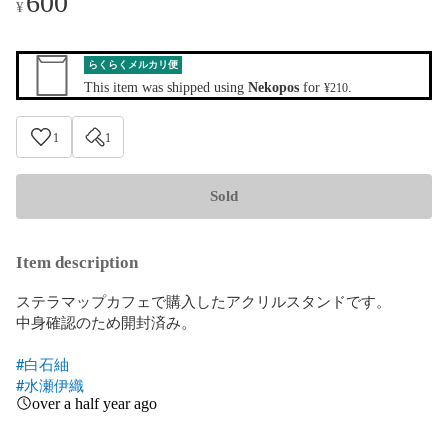
600
¥
らくらくメルカリ便
This item was shipped using
Nekopos
for
.
¥210
1
1
Sold
Item description
ステラマップカフェで購入したアクリルスタンドです。

中身確認のため開封済み。

#白石紬
#水瀬伊織
over a half year ago