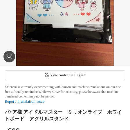
View content in English
*Mercari is currently experimenting with human and machine translations on our site.
Just a friendly reminder: while we strive for accuracy, please be aware that machine
translated content may not be perfect.
Report Translation issue
パ*ア様 アイドルマスター ミリオンライブ ホワイ
トボード アクリルスタンド