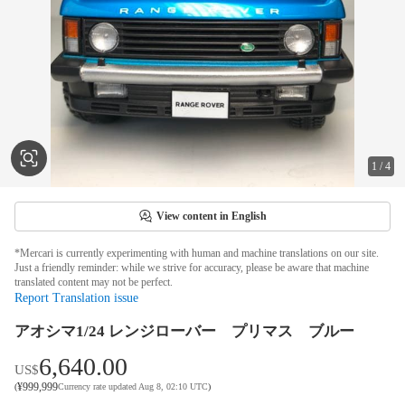
1
/
4
View content in English
*Mercari is currently experimenting with human and machine translations on our site.
Just a friendly reminder: while we strive for accuracy, please be aware that machine
translated content may not be perfect.
Report Translation issue
アオシマ1/24 レンジローバー プリマス ブルー
6,640.00
US$
¥
999,999
(
Currency rate updated Aug 8, 02:10 UTC
)