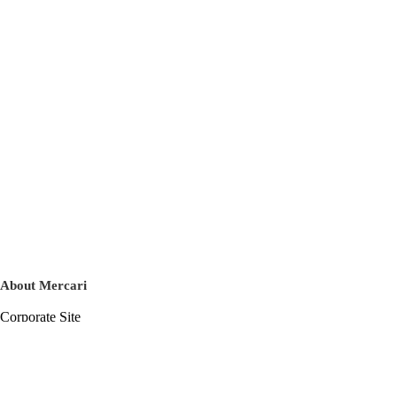
About Mercari
Corporate Site
Mercari Careers
Latest News
Official Blog
Press Kit
Mercari US