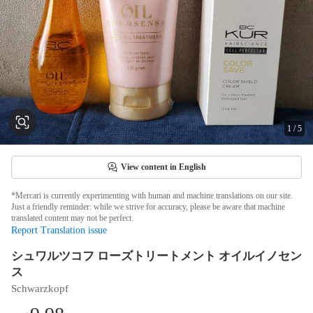
1
/
5
View content in English
*Mercari is currently experimenting with human and machine translations on our site.
Just a friendly reminder: while we strive for accuracy, please be aware that machine
translated content may not be perfect.
Report Translation issue
シュワルツコフ ローズトリートメント オイルイノセン
ス
Schwarzkopf