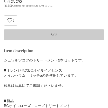
9.98
US$
¥
1,500
(
Currency rate updated Aug 8, 02:10 UTC
)
2
Sold
Item description
シュワルツコフのトリートメント2本セットです。

◼️オレンジ色のBCオイルイノセンス

オイルセラム　リッチaのみ使用しています。

残量は写真にてご確認くださいませ。

◼️新品

BCオイルローズ　ローズトリートメント
