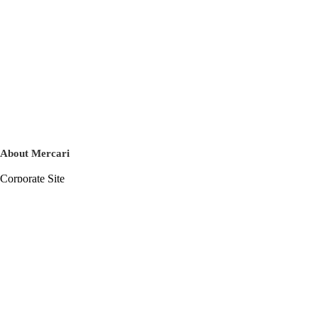
About Mercari
Corporate Site
Mercari Careers
Latest News
Official Blog
Press Kit
Mercari US
m department
Help
Help Center
Inquiry History List