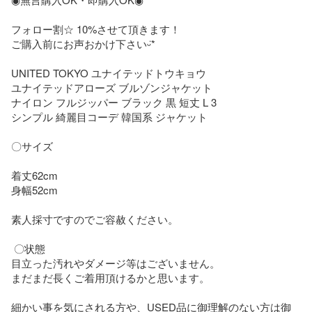
フォロー割☆ 10%させて頂きます！

ご購入前にお声おかけ下さいᵕ̈*

UNITED TOKYO ユナイテッドトウキョウ 

ユナイテッドアローズ ブルゾンジャケット 

ナイロン フルジッパー ブラック 黒 短丈 L 3

シンプル 綺麗目コーデ 韓国系 ジャケット

〇サイズ

着丈62cm

身幅52cm

素人採寸ですのでご容赦ください。

 〇状態

目立った汚れやダメージ等はございません。

まだまだ長くご着用頂けるかと思います。

細かい事を気にされる方や、USED品に御理解のない方は御