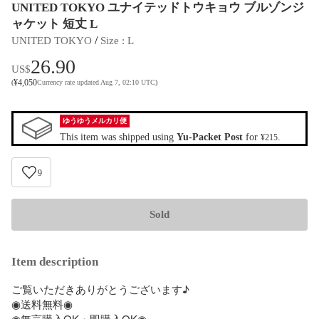
UNITED TOKYO ユナイテッドトウキョウ ブルゾンジ
ャケット 短丈 L
 / 
UNITED TOKYO
Size
 : 
L
26.90
US$
¥
4,050
(
Currency rate updated Aug 7, 02:10 UTC
)
ゆうゆうメルカリ便
This item was shipped using
Yu-Packet Post
for
.
¥215
9
Sold
Item description
ご覧いただきありがとうございます♪

◉送料無料◉

◉無言購入OK・即購入OK◉
