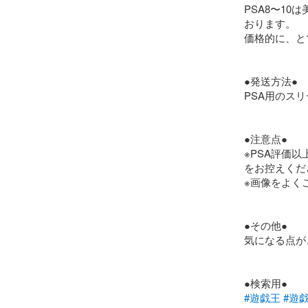
PSA8〜1
おります。

価格的に、と
●発送方法●

PSA用のス
●注意点●

※PSA評価
をお控えくだ
※画像をよく
●その他●

気になる点が
#遊戯王
#遊