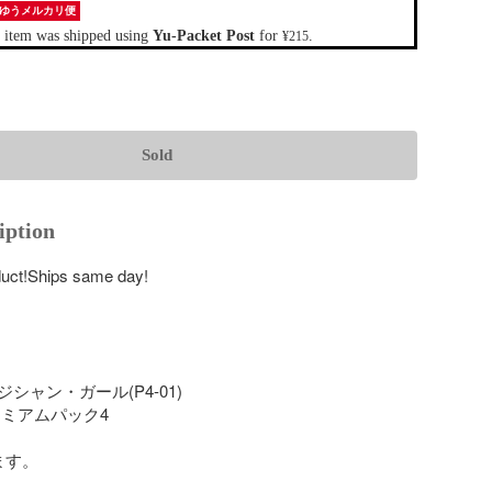
ゆうメルカリ便
 item was shipped using
Yu-Packet Post
for
.
¥215
Sold
iption
duct!Ships same day!

シャン・ガール(P4-01)

ミアムパック4

す。
