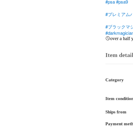
#psa
#psa9
#プレミアム
#ブラックマ
#darkmagician
over a half 
Item detai
Category
Item conditio
Ships from
Payment met