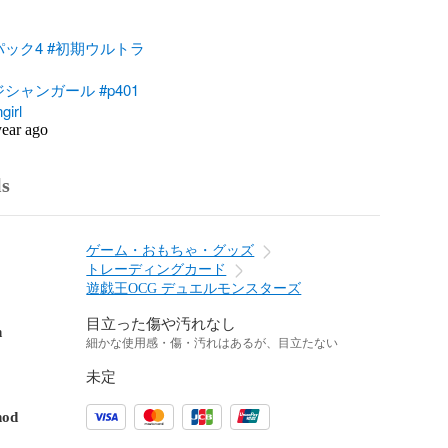
パック4
#初期ウルトラ
ジシャンガール
#p401
girl
year ago
ls
ゲーム・おもちゃ・グッズ
トレーディングカード
遊戯王OCG デュエルモンスターズ
目立った傷や汚れなし
n
細かな使用感・傷・汚れはあるが、目立たない
未定
hod