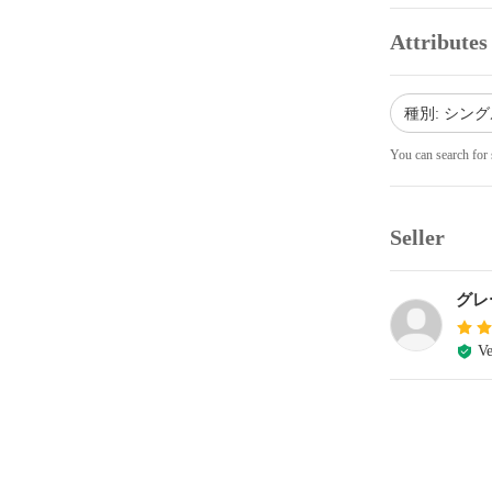
Attributes
種別: シング
You can search for 
Seller
グレ
Ve