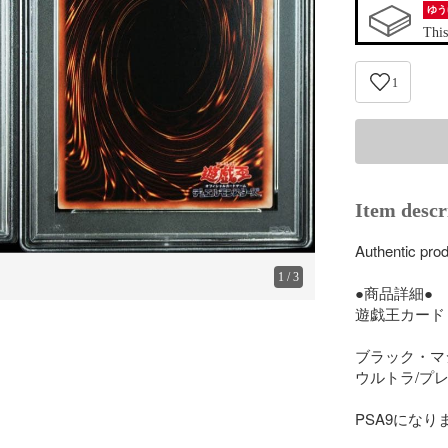
ゆう
This
1
Item descr
Authentic pro
1
/
3
●商品詳細●

遊戯王カード

ブラック・マジ
ウルトラ/プレ
PSA9になりま