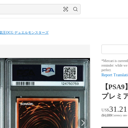
戯王OCG デュエルモンスターズ
*Mercari is current
reminder: while we 
perfect.
Report Translati
【PSA
プレミア
31.21
US$
¥
4,699
(
Currency rate