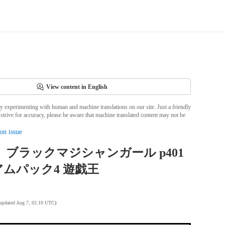
View content in English
ly experimenting with human and machine translations on our site. Just a friendly
strive for accuracy, please be aware that machine translated content may not be
on issue
9】ブラックマジシャンガール p401
ムパック4 遊戯王
 updated Aug 7, 02:10 UTC
)