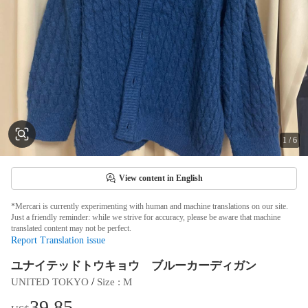
1
/
6
View content in English
*Mercari is currently experimenting with human and machine translations on our site.
Just a friendly reminder: while we strive for accuracy, please be aware that machine
translated content may not be perfect.
Report Translation issue
ユナイテッドトウキョウ ブルーカーディガン
 / 
UNITED TOKYO
Size
 : 
M
39.85