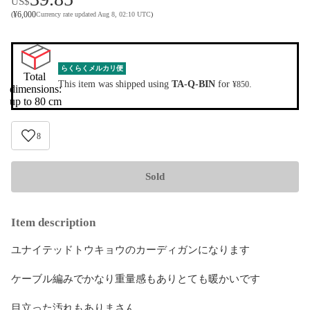
US$
¥
6,000
(
Currency rate updated Aug 8, 02:10 UTC
)
らくらくメルカリ便
Total 
This item was shipped using
TA-Q-BIN
for
.
¥850
dimensions:

up to 80 cm
8
Sold
Item description
ユナイテッドトウキョウのカーディガンになります

ケーブル編みでかなり重量感もありとても暖かいです

目立った汚れもありまさん。