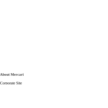
About Mercari
Corporate Site
Mercari Careers
Latest News
Official Blog
Press Kit
Mercari US