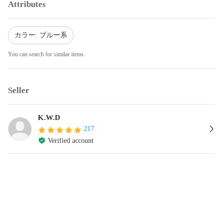
Attributes
カラー: ブルー系
You can search for similar items.
Seller
K.W.D
217
Verified account