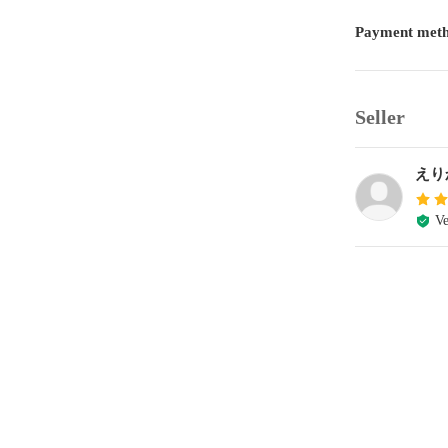
Payment met
Seller
えり
Ve