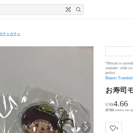
ガチャガチャ
*Mercari is current
reminder: while we 
perfect.
Report Translati
お寿司モ
4.66
US$
¥
700
(
Currency rate u
9