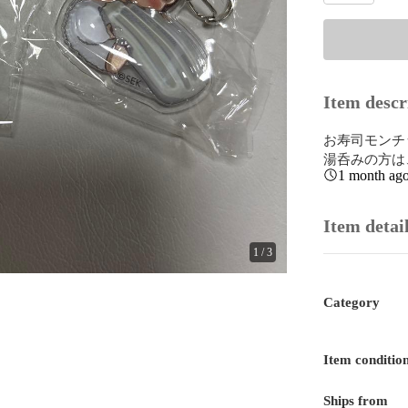
Item descr
お寿司モンチ
湯呑みの方は
1 month ag
Item detai
1
/
3
Category
Item conditio
Ships from