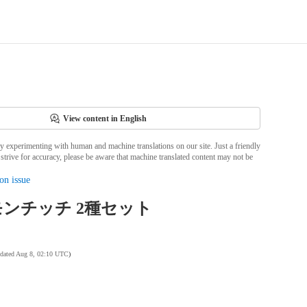
View content in English
ly experimenting with human and machine translations on our site. Just a friendly
strive for accuracy, please be aware that machine translated content may not be
on issue
ンチッチ 2種セット
pdated Aug 8, 02:10 UTC
)