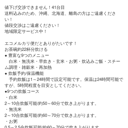
値下げ交渉できません！41台目

送料込みのため、沖縄、北海道、離島の方はご遠慮くださ
い！

値段交渉はご遠慮ください！

地域限定サービス中！

エコメルカリ便だとありがたいです！

お茶碗約22杯分炊ける

● 豊富な9つのメニュー

　白米・無洗米・早炊き・玄米・お粥・炊込みご飯・スチー
ム調理・雑穀米・再加熱

● 炊飯予約/保温機能

　予約炊飯は1～24時間で設定可能です。保温は24時間可能で
すが、5時間程度を目安としてください。

●9つの炊飯コース

・白米

2～10合炊飯可能/約50～60分で炊き上がります。

・無洗米

2～10合炊飯可能/約60～70分で炊き上がります。

・お粥

0.5～2.5合炊飯可能/約60～70分で炊き上がります。
