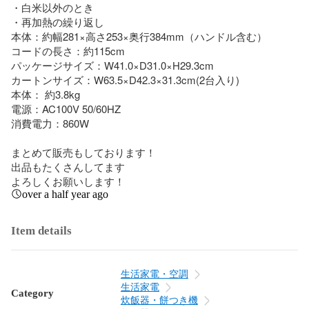
・白米以外のとき

・再加熱の繰り返し

本体：約幅281×高さ253×奥行384mm（ハンドル含む）

コードの長さ：約115cm

パッケージサイズ：W41.0×D31.0×H29.3cm

カートンサイズ：W63.5×D42.3×31.3cm(2台入り)

本体： 約3.8kg

電源：AC100V 50/60HZ

消費電力：860W

まとめて販売もしております！

出品もたくさんしてます

よろしくお願いします！
over a half year ago
Item details
生活家電・空調
生活家電
Category
炊飯器・餅つき機