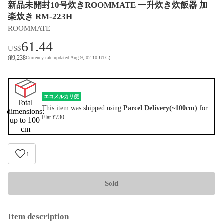
新品未開封10号炊きROOMMATE 一升炊き炊飯器 加
楽炊き RM-223H
ROOMMATE
61.44
US$
¥
9,238
(
Currency rate updated Aug 9, 02:10 UTC
)
エコメルカリ便
Total 
This item was shipped using
Parcel Delivery(~100cm)
for
dimensions:

.
Flat ¥730
up to 100 
cm
1
Sold
Item description