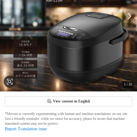
1
/
10
View content in English
*Mercari is currently experimenting with human and machine translations on our site.
Just a friendly reminder: while we strive for accuracy, please be aware that machine
translated content may not be perfect.
Report Translation issue