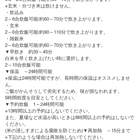
※玄米・分づき米は炊けません。

・炊込み

2～6合炊飯可能/約60～70分で炊き上がります。

・玄米

2～6合炊飯可能/約90～110分で炊き上がります。

・雑穀米

2～6合炊飯可能/約60～70分で炊き上がります。

▼早炊き　約30～45分

白米を早く炊き上げたい時に選択します。

2～10合炊飯可能

▼保温　～24時間可能

※保温は24時間可能ですが、長時間の保温はオススメしませ
ん。

ご飯がかんそうして劣化するため、味が損なわれます。

5時間程度を目安としてください。

▼予約炊飯　1～24時間可能

※13時間以上の予約はしないでください。

また、夏場など水温が高いときは8時間以上の予約はしないで
ください。

(米の浸しすぎによる腐敗を防ぐため)▼再加熱　～15分まで

※下記のような場合は再加熱しないでください。
