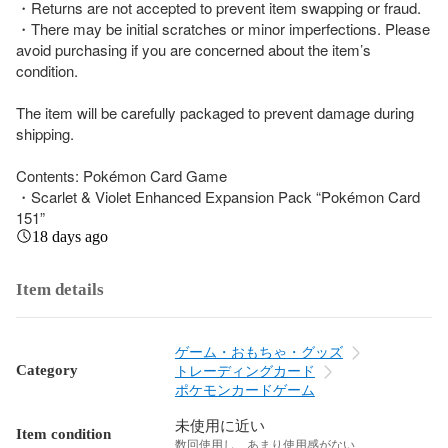
・Returns are not accepted to prevent item swapping or fraud.

・There may be initial scratches or minor imperfections. Please 
avoid purchasing if you are concerned about the item’s 
condition.

The item will be carefully packaged to prevent damage during 
shipping.

Contents: Pokémon Card Game

・Scarlet & Violet Enhanced Expansion Pack “Pokémon Card 
151”
18 days ago
Item details
ゲーム・おもちゃ・グッズ
Category
トレーディングカード
ポケモンカードゲーム
未使用に近い
Item condition
数回使用し、あまり使用感がない