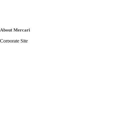
About Mercari
Corporate Site
Mercari Careers
Latest News
Official Blog
Press Kit
Mercari US
m department
Help
Help Center
Inquiry History List
Privacy Policy & Terms of Service
Terms of Service
Privacy Policy
Cookie Policy
Basic Policy on the Management of Personal Data Security
English
© Mercari, Inc.