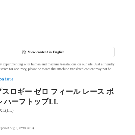
View content in English
ly experimenting with human and machine translations on our site. Just a friendly
strive for accuracy, please be aware that machine translated content may not be
on issue
スロギー ゼロ フィール レース ボ
 ハーフトップLL
XL(LL)
 updated Aug 8, 02:10 UTC
)