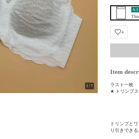
らく
This
4
Item descr
ラスト一枚

1
/
7
★ トリンプス
トリンプとワ
り引きできる