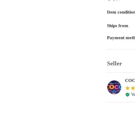
Item conditio
Ships from
Payment met
Seller
CO
Ve