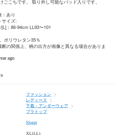
けごこちです。 取り外し可能なパッド入りです。 

：あり

サイズ:

/[L]：86-94cm LL93〜101

、ポリウレタン35％

裁断の関係上、柄の出方が画像と異なる場合がありま
year ago
ls
ファッション
レディース
下着・アンダーウェア
ブラトップ
Sloggi
XL(LL)