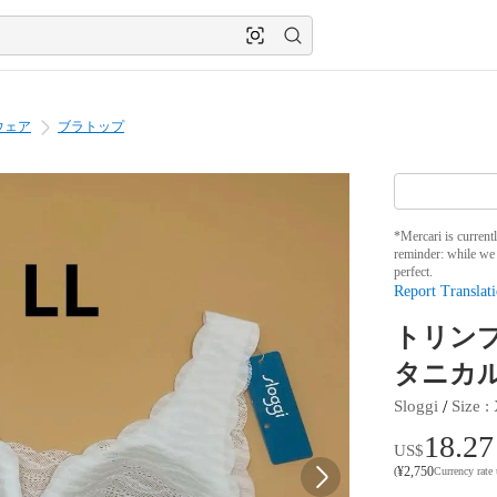
ウェア
ブラトップ
*Mercari is current
reminder: while we 
perfect.
Report Translati
トリンプ
タニカル
 / 
Sloggi
Size
 : 
18.27
US$
¥
2,750
(
Currency rate