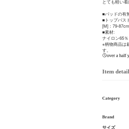
とても軽い着
■パッドの有無
■トップバスト
[M]：79-87cm
■素材:

ナイロン65％
※柄物商品は
す。
over a half 
Item detai
Category
Brand
サイズ