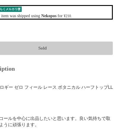
らくメルカリ便
 item was shipped using
Nekopos
for
.
¥210
Sold
iption
ロギー ゼロ フィール レース ボタニカル ハーフトップLL

コールを中心に出品したいと思います。良い気待ちで取
ように頑張ります。
