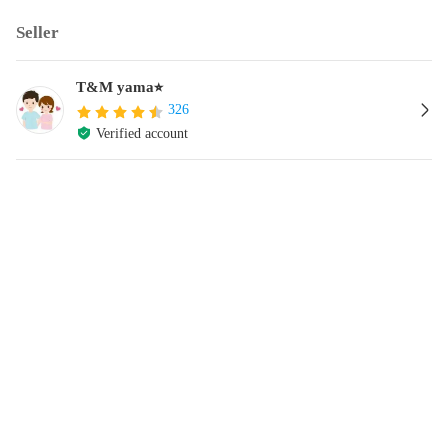
Seller
T&M yama⭐︎
326
Verified account