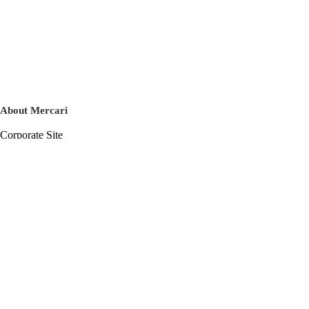
About Mercari
Corporate Site
Mercari Careers
Latest News
Official Blog
Press Kit
Mercari US
m department
Help
Help Center
Inquiry History List
Privacy Policy & Terms of Service
Terms of Service