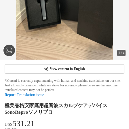
1
/
4
View content in English
*Mercari is currently experimenting with human and machine translations on our site.
Just a friendly reminder: while we strive for accuracy, please be aware that machine
translated content may not be perfect.
Report Translation issue
極美品格安家庭用超音波スカルプケアデバイス
SonoReproソノリプロ
531.21
US$