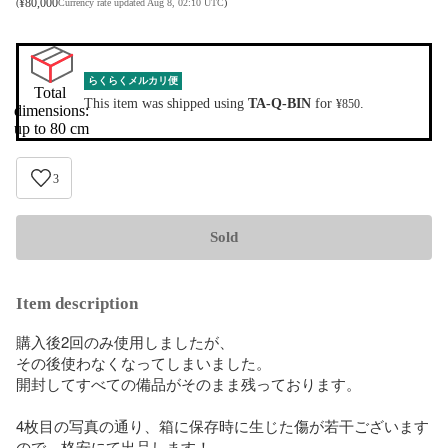
¥
80,000
(
Currency rate updated Aug 8, 02:10 UTC
)
らくらくメルカリ便
Total 
This item was shipped using
TA-Q-BIN
for
.
¥850
dimensions:

up to 80 cm
3
Sold
Item description
購入後2回のみ使用しましたが、

その後使わなくなってしまいました。

開封してすべての備品がそのまま残っております。

4枚目の写真の通り、箱に保存時に生じた傷が若干ございます
ので、格安にて出品します！
