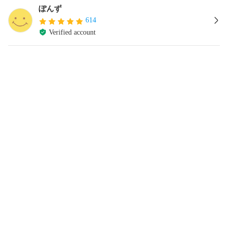
ぽんず
614
Verified account