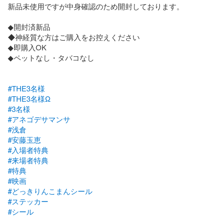
新品未使用ですが中身確認のため開封しております。

◆開封済新品

◆神経質な方はご購入をお控えください

◆即購入OK

◆ペットなし・タバコなし

#THE3名様
#THE3名様Ω
#3名様
#アネゴデサマンサ
#浅倉
#安藤玉恵
#入場者特典
#来場者特典
#特典
#映画
#どっきりんこまんシール
#ステッカー
#シール