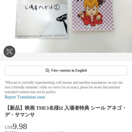
View content in English
*Mercari is currently experimenting with human and machine translations on our site.
Just a friendly reminder: while we strive for accuracy, please be aware that machine
translated content may not be perfect.
Report Translation issue
【新品】映画 THE3名様Ω 入場者特典 シール アネゴ・
デ・サマンサ
9.98
US$