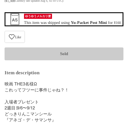
¥
1,500
(
Currency rate updated Aug 6, 02:10 UTC
)
ゆうゆうメルカリ便
This item was shipped using
Yu-Packet Post Mini
for
.
¥160
Like
Sold
Item description
映画 THE3名様Ω

これってフツーに事件じゃね？！

入場者プレゼント

2週目∶9/6〜9/12 

どっきりんこマンシール

『アネゴ・デ・サマンサ』
