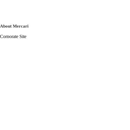
About Mercari
Corporate Site
Mercari Careers
Latest News
Official Blog
Press Kit
Mercari US
m department
Help
Help Center
Inquiry History List
Privacy Policy & Terms of Service
Terms of Service
Privacy Policy
Cookie Policy
Basic Policy on the Management of Personal Data Security
English
© Mercari, Inc.