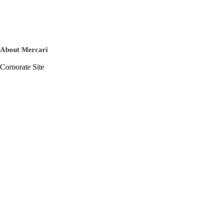
About Mercari
Corporate Site
Mercari Careers
Latest News
Official Blog
Press Kit
Mercari US
m department
Help
Help Center
Inquiry History List
Privacy Policy & Terms of Service
Terms of Service
Privacy Policy
Cookie Policy
Basic Policy on the Management of Personal Data Security