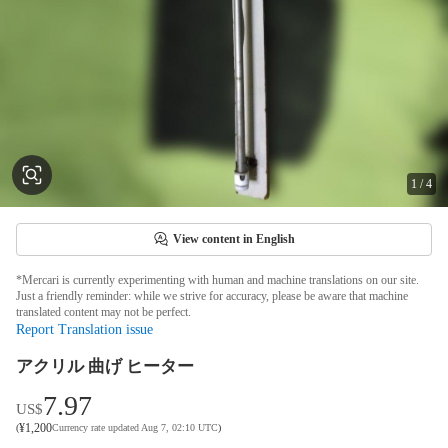
1
/
4
View content in English
*Mercari is currently experimenting with human and machine translations on our site.
Just a friendly reminder: while we strive for accuracy, please be aware that machine
translated content may not be perfect.
Report Translation issue
アクリル 曲げ ヒーター
7.97
US$
¥
1,200
(
Currency rate updated Aug 7, 02:10 UTC
)