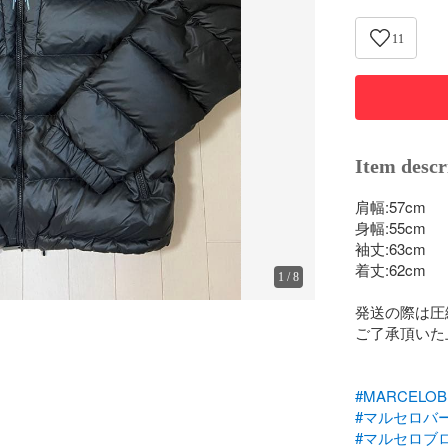
11
Item descr
肩幅:57cm

身幅:55cm

袖丈:63cm

着丈:62cm

1
/
8
発送の際は圧
ご了承頂いた
#MARCELOB
#マルセロバ
#マルセロブ