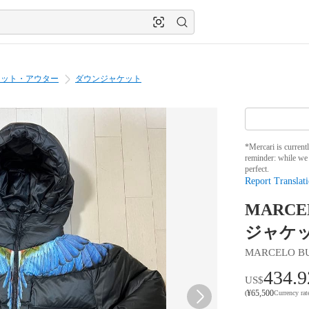
ケット・アウター
ダウンジャケット
*Mercari is current
reminder: while we 
perfect.
Report Translati
MARCEL
ジャケ
MARCELO B
434.9
US$
¥
65,500
(
Currency ra