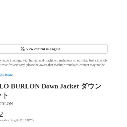
View content in English
ly experimenting with human and machine translations on our site. Just a friendly
strive for accuracy, please be aware that machine translated content may not be
on issue
O BURLON Down Jacket ダウン
ット
URLON
2
te updated Aug 8, 02:10 UTC
)