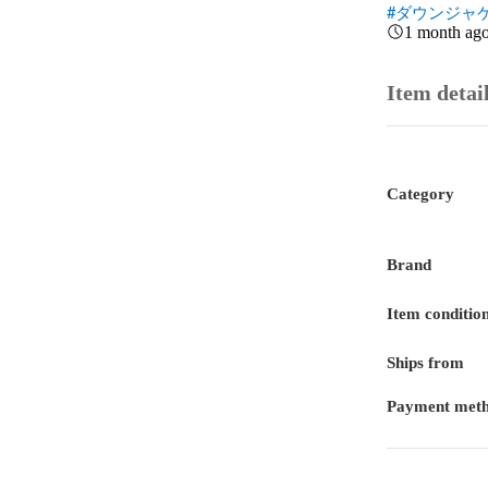
#ダウンジャ
1 month ag
Item detai
Category
Brand
Item conditio
Ships from
Payment met