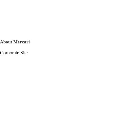
About Mercari
Corporate Site
Mercari Careers
Latest News
Official Blog
Press Kit
Mercari US
m department
Help
Help Center
Inquiry History List
Privacy Policy & Terms of Service
Terms of Service
Privacy Policy
Cookie Policy