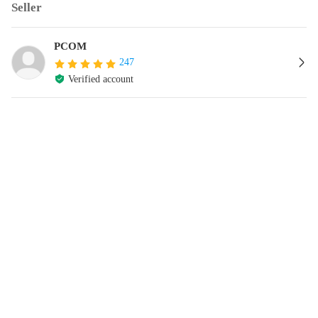
Seller
PCOM
247
Verified account