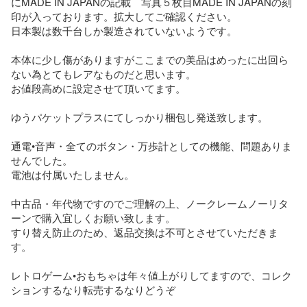
にMADE IN JAPANの記載　写真５枚目MADE IN JAPANの刻
印が入っております。拡大してご確認ください。

日本製は数千台しか製造されていないようです。

本体に少し傷がありますがここまでの美品はめったに出回ら
ない為とてもレアなものだと思います。

お値段高めに設定させて頂いてます。

ゆうパケットプラスにてしっかり梱包し発送致します。

通電•音声・全てのボタン・万歩計としての機能、問題ありま
せんでした。

電池は付属いたしません。

中古品・年代物ですのでご理解の上、ノークレームノーリタ
ーンで購入宜しくお願い致します。

すり替え防止のため、返品交換は不可とさせていただきま
す。

レトロゲーム•おもちゃは年々値上がりしてますので、コレク
ションするなり転売するなりどうぞ
