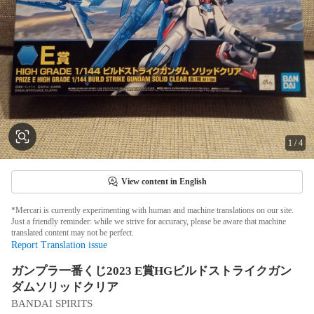
1
/
4
View content in English
*Mercari is currently experimenting with human and machine translations on our site.
Just a friendly reminder: while we strive for accuracy, please be aware that machine
translated content may not be perfect.
Report Translation issue
ガンプラ一番くじ2023 E賞HGビルドストライクガン
ダムソリッドクリア
BANDAI SPIRITS