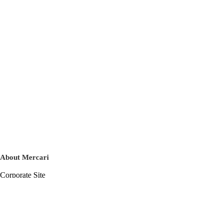
About Mercari
Corporate Site
Mercari Careers
Latest News
Official Blog
Press Kit
Mercari US