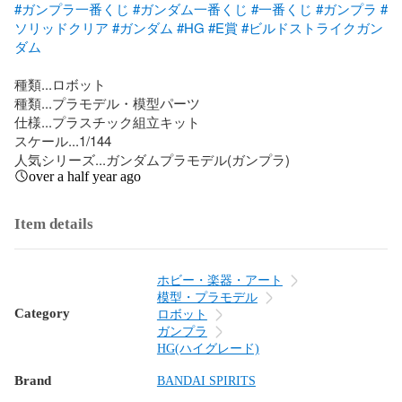
#ガンプラ一番くじ
#ガンダム一番くじ
#一番くじ
#ガンプラ
#
ソリッドクリア
#ガンダム
#HG
#E賞
#ビルドストライクガン
ダム
種類...ロボット

種類...プラモデル・模型パーツ

仕様...プラスチック組立キット

スケール...1/144

人気シリーズ...ガンダムプラモデル(ガンプラ)
over a half year ago
Item details
ホビー・楽器・アート
模型・プラモデル
Category
ロボット
ガンプラ
HG(ハイグレード)
Brand
BANDAI SPIRITS