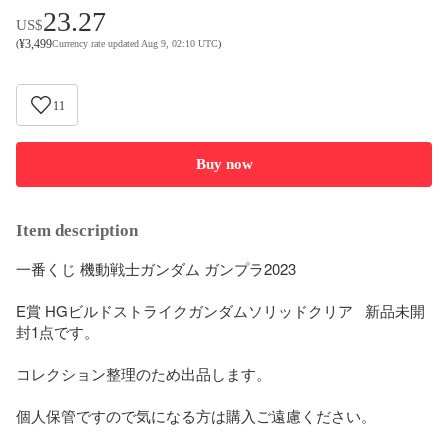
23.27
US$
¥
3,499
(
Currency rate updated Aug 9, 02:10 UTC
)
11
Buy now
Item description
一番くじ 機動戦士ガンダム ガンプラ2023

E賞 HGビルドストライクガンダムソリッドクリア   新品未開
封1点です。

コレクション整理のため出品します。

個人保管ですので気になる方は購入ご遠慮ください。
