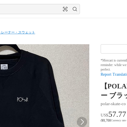
トレーナー・スウェット
*Mercari is current
reminder: while we 
perfect.
Report Translati
【POL
ー ブラ
polar-skate-co
57.77
US$
¥
8,700
(
Currency rate