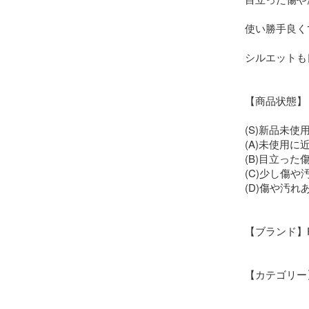
使い勝手良く
シルエットも
【商品状態】　(
(S)新品未使用
(A)未使用に近
(B)目立った
(C)少し傷や
(D)傷や汚れあ
【ブランド】Pol
【カテゴリー