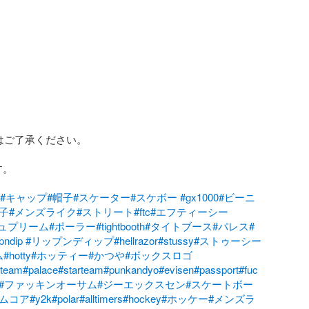
はご了承ください。

。

#キャップ
#帽子
#スケーター
#スケボー
#gx1000
#ビーニ
子
#メンズライク
#ストリート
#ftc
#エフティーシー
シュプリーム
#ポーラー
#tightbooth
#タイトブース
#パレス
#
ipndip
#リップンディップ
#hellrazor
#stussy
#ストゥーシー
ム
#hotty
#ホッティー
#かつや
#ボックスロゴ
rteam
#palace
#starteam
#punkandyo
#evisen
#passport
#fuc
#ファッキンオーサム
#ジーエックスセン
#スケートボー
ームコア
#y2k
#polar
#alltimers
#hockey
#ホッケー
#メンズラ