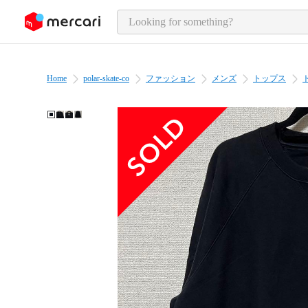
o page content
Home
polar-skate-co
ファッション
メンズ
トップス