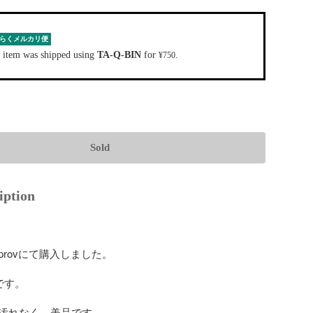
らくメルカリ便
 item was shipped using
TA-Q-BIN
for
.
¥750
Sold
iption
rovにて購入しました。

です。

汚れなく、美品です。
