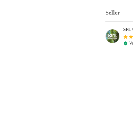
Seller
SFL
Ve