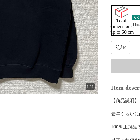
らく
Total 
This
dimensions:

up to 60 cm
10
Item descr
1
/
4
【商品説明】

去年ぐらいにp
100％正規品
目立った傷や