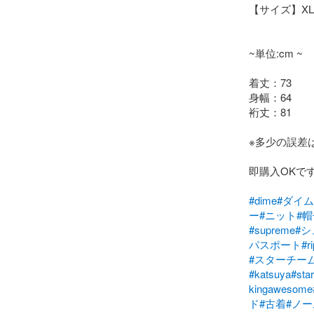
【サイズ】XL

~単位:cm ~

着丈：73

身幅：64

裄丈：81

※多少の誤差
即購入OKです
#dime
#ダイム
ー
#ニット
#帽
#supreme
#
パスポート
#r
#スターチー
#katsuya
#sta
kingawesome
ド
#古着
#ノ