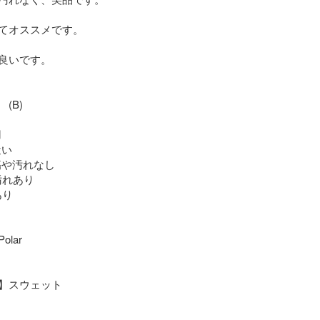
てオススメです。

良いです。

B)



い

傷や汚れなし

汚れあり

り

ar

】スウェット
