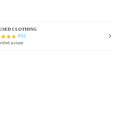
 USED CLOTHING
2512
rified account