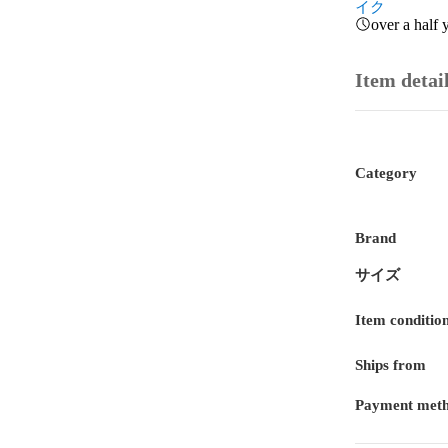
イク
over a half 
Item detai
Category
Brand
サイズ
Item conditio
Ships from
Payment met