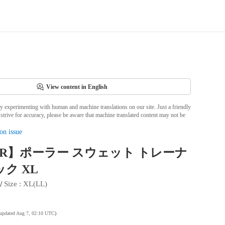
View content in English
ly experimenting with human and machine translations on our site. Just a friendly
strive for accuracy, please be aware that machine translated content may not be
on issue
AR】ポーラー スウェット トレーナ
ック XL
 / 
Size
 : 
XL(LL)
 updated Aug 7, 02:10 UTC
)