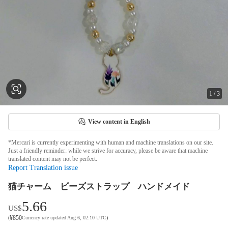
1
/
3
View content in English
*Mercari is currently experimenting with human and machine translations on our site.
Just a friendly reminder: while we strive for accuracy, please be aware that machine
translated content may not be perfect.
Report Translation issue
猫チャーム ビーズストラップ ハンドメイド
5.66
US$
¥
850
(
Currency rate updated Aug 6, 02:10 UTC
)