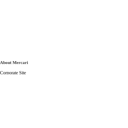
About Mercari
Corporate Site
Mercari Careers
Latest News
Official Blog
Press Kit
Mercari US
m department
Help
Help Center
Inquiry History List