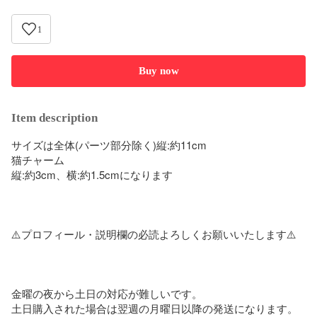
1
Buy now
Item description
サイズは全体(パーツ部分除く)縦:約11cm

猫チャーム

縦:約3cm、横:約1.5cmになります

⚠️プロフィール・説明欄の必読よろしくお願いいたします⚠️

金曜の夜から土日の対応が難しいです。

土日購入された場合は翌週の月曜日以降の発送になります。