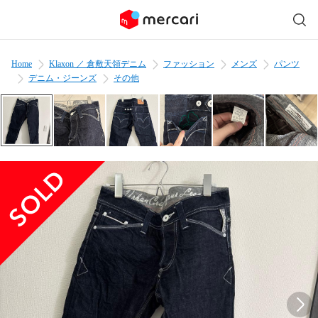
Home
Klaxon ／ 倉敷天領デニム
ファッション
メンズ
パンツ
デニム・ジーンズ
その他