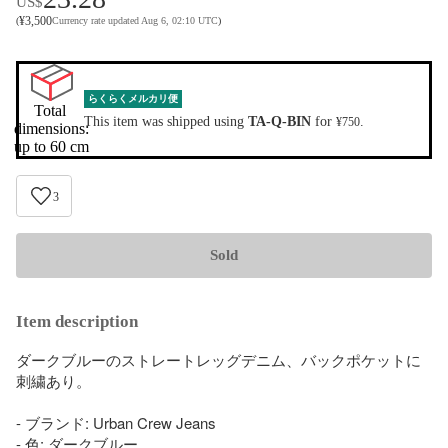
US$
¥
3,500
(
Currency rate updated Aug 6, 02:10 UTC
)
らくらくメルカリ便
Total 
This item was shipped using
TA-Q-BIN
for
.
¥750
dimensions:

up to 60 cm
3
Sold
Item description
ダークブルーのストレートレッグデニム、バックポケットに
刺繍あり。

- ブランド: Urban Crew Jeans

- 色: ダークブルー
