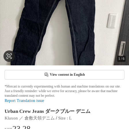
1
/
6
View content in English
*Mercari is currently experimenting with human and machine translations on our site.
Just a friendly reminder: while we strive for accuracy, please be aware that machine
translated content may not be perfect.
Report Translation issue
Urban Crew Jeans ダークブルー デニム
 / 
Klaxon ／ 倉敷天領デニム
Size
 : 
L
23.28