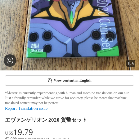
1
/
6
View content in English
*Mercari is currently experimenting with human and machine translations on our site.
Just a friendly reminder: while we strive for accuracy, please be aware that machine
translated content may not be perfect.
Report Translation issue
エヴァンゲリオン 2020 貨幣セット
19.79
US$
¥
2,980
(
Currency rate updated Aug 7, 02:10 UTC
)