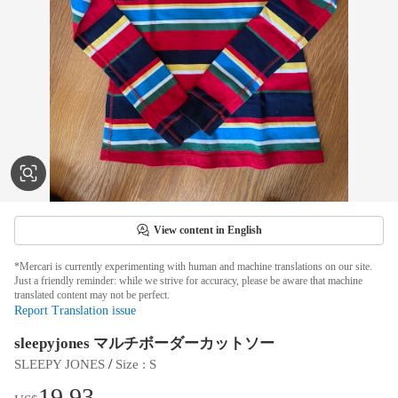
View content in English
*Mercari is currently experimenting with human and machine translations on our site.
Just a friendly reminder: while we strive for accuracy, please be aware that machine
translated content may not be perfect.
Report Translation issue
sleepyjones マルチボーダーカットソー
 / 
SLEEPY JONES
Size
 : 
S
19.93