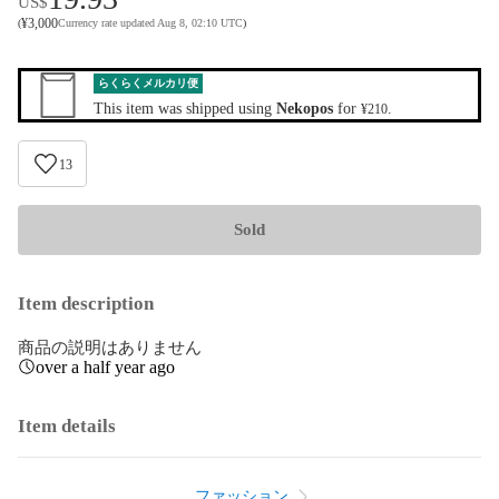
US$
¥
3,000
(
Currency rate updated Aug 8, 02:10 UTC
)
らくらくメルカリ便
This item was shipped using
Nekopos
for
.
¥210
13
Sold
Item description
商品の説明はありません
over a half year ago
Item details
ファッション