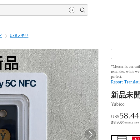
ド
USBメモリ
*Mercari is current
reminder: while we 
perfect.
Report Translati
新品未開封
Yubico
58.44
US$
¥
8,800
(
Currency rate
ゆう