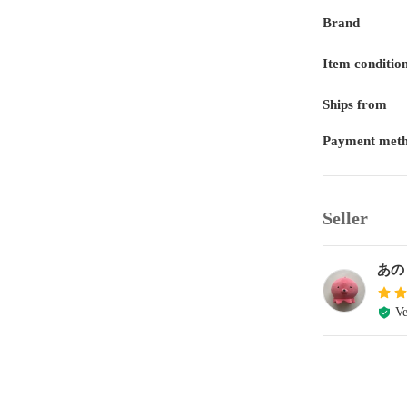
Brand
Item conditio
Ships from
Payment met
Seller
あの
Ve