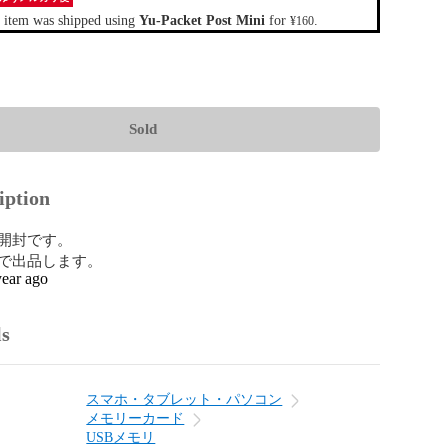
 item was shipped using
Yu-Packet Post Mini
for
.
¥160
Sold
iption
開封です。

で出品します。
year ago
ls
スマホ・タブレット・パソコン
メモリーカード
USBメモリ