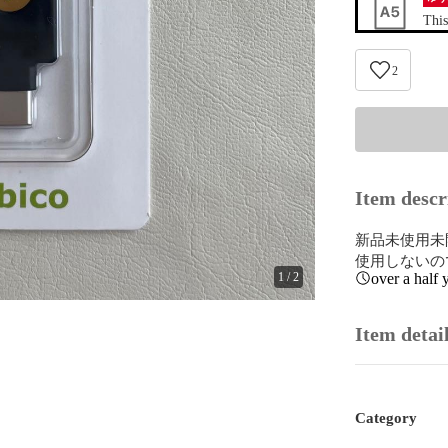
This
2
Item descr
新品未使用未
使用しないの
1
/
2
over a half 
Item detai
Category