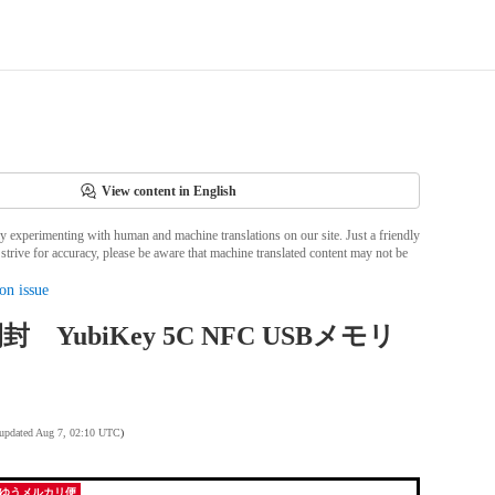
View content in English
ly experimenting with human and machine translations on our site. Just a friendly
strive for accuracy, please be aware that machine translated content may not be
on issue
 YubiKey 5C NFC USBメモリ
 updated Aug 7, 02:10 UTC
)
ゆうメルカリ便