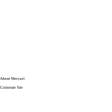
About Mercari
Corporate Site
Mercari Careers
Latest News
Official Blog
Press Kit
Mercari US