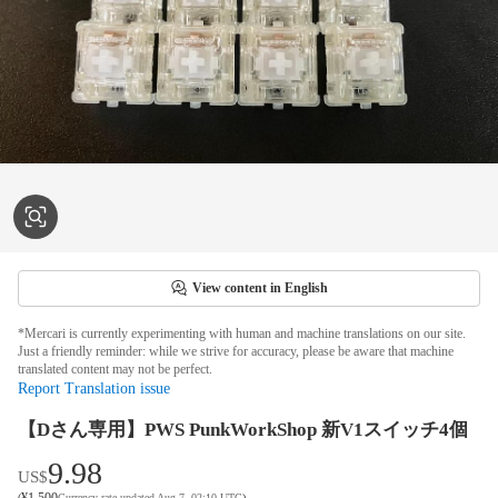
View content in English
*Mercari is currently experimenting with human and machine translations on our site.
Just a friendly reminder: while we strive for accuracy, please be aware that machine
translated content may not be perfect.
Report Translation issue
【Dさん専用】PWS PunkWorkShop 新V1スイッチ4個
9.98
US$
¥
1,500
(
Currency rate updated Aug 7, 02:10 UTC
)