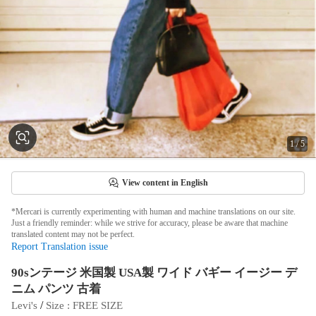
1
/
5
View content in English
*Mercari is currently experimenting with human and machine translations on our site.
Just a friendly reminder: while we strive for accuracy, please be aware that machine
translated content may not be perfect.
Report Translation issue
90sンテージ 米国製 USA製 ワイド バギー イージー デ
ニム パンツ 古着
 / 
Levi's
Size
 : 
FREE SIZE