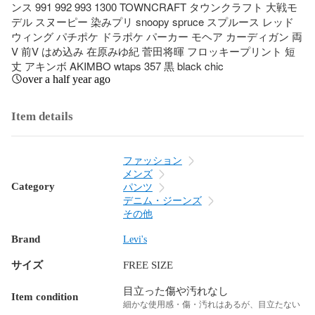
ンス 991 992 993 1300 TOWNCRAFT タウンクラフト 大戦モ
デル スヌーピー 染みプリ snoopy spruce スプルース レッド
ウィング パチポケ ドラポケ パーカー モヘア カーディガン 両
V 前V はめ込み 在原みゆ紀 菅田将暉 フロッキープリント 短
丈 アキンボ AKIMBO wtaps 357 黒 black chic
over a half year ago
Item details
ファッション
メンズ
Category
パンツ
デニム・ジーンズ
その他
Brand
Levi's
サイズ
FREE SIZE
目立った傷や汚れなし
Item condition
細かな使用感・傷・汚れはあるが、目立たない