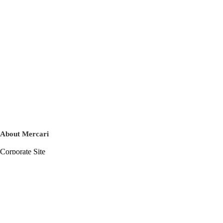
About Mercari
Corporate Site
Mercari Careers
Latest News
Official Blog
Press Kit
Mercari US
m department
Help