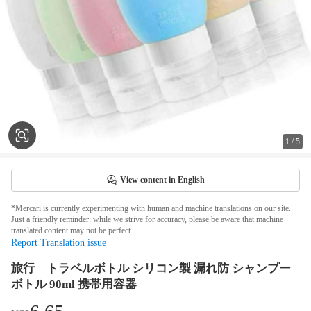
1
/
5
View content in English
*Mercari is currently experimenting with human and machine translations on our site.
Just a friendly reminder: while we strive for accuracy, please be aware that machine
translated content may not be perfect.
Report Translation issue
旅行 トラベルボトル シリコン製 漏れ防 シャンプー
ボトル 90ml 携帯用容器