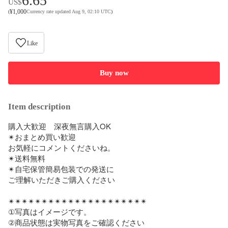
6.65
US$
¥
1,000
(
Currency rate updated Aug 9, 02:10 UTC
)
Like
Buy now
Item description
購入大歓迎　深夜無言購入OK

✴︎おまとめ買い歓迎　

お気軽にコメントくださいね。

✴︎送料無料

✴︎自宅保管簡易包装での発送に

ご理解いただきご購入ください

✴︎✴︎✴︎✴︎✴︎✴︎✴︎✴︎✴︎✴︎✴︎✴︎✴︎✴︎✴︎✴︎✴︎✴︎✴︎✴︎✴︎

①写真はイメージです。

②商品状態は実物写真をご確認ください
