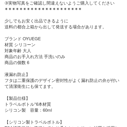
③実物写真をご確認し間違えないようご購入してください

✴︎✴︎✴︎✴︎✴︎✴︎✴︎✴︎✴︎✴︎✴︎✴︎✴︎✴︎✴︎✴︎✴︎✴︎✴︎✴︎✴︎

少しでもお安く出品できるように

送料の都合上箱から出して発送する場合があります。

ブランド OYUEGE

材質 シリコーン

対象年齢 大人

商品のお手入れ方法 手洗いのみ

商品の個数 6

液漏れ防止】

フタは二重保護のデザイン密封性がよく漏れ防止の弁が付い
て清潔衛生にも保てます。

【製品仕様】

トラベルボトル*6本材質

シリコン製　容量：60ml

【シリコン製トラベルボトル】
