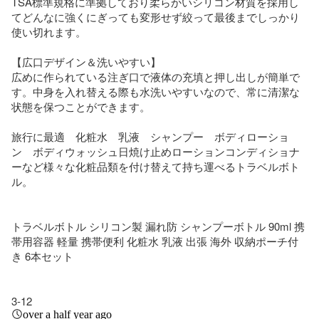
TSA標準規格に準拠しており柔らかいシリコン材質を採用し
てどんなに強くにぎっても変形せず絞って最後までしっかり
使い切れます。

【広口デザイン＆洗いやすい】

広めに作られている注ぎ口で液体の充填と押し出しが簡単で
す。中身を入れ替える際も水洗いやすいなので、常に清潔な
状態を保つことができます。

旅行に最適　化粧水　乳液　シャンプー　ボディローショ
ン　ボディウォッシュ日焼け止めローションコンディショナ
ーなど様々な化粧品類を付け替えて持ち運べるトラベルボト
ル。

トラベルボトル シリコン製 漏れ防 シャンプーボトル 90ml 携
帯用容器 軽量 携帯便利 化粧水 乳液 出張 海外 収納ポーチ付
き 6本セット

3-12
over a half year ago