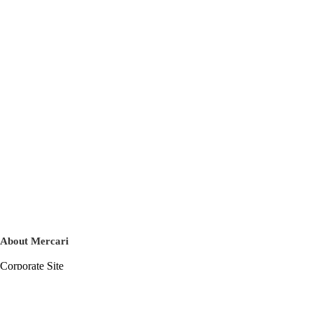
About Mercari
Corporate Site
Mercari Careers
Latest News
Official Blog