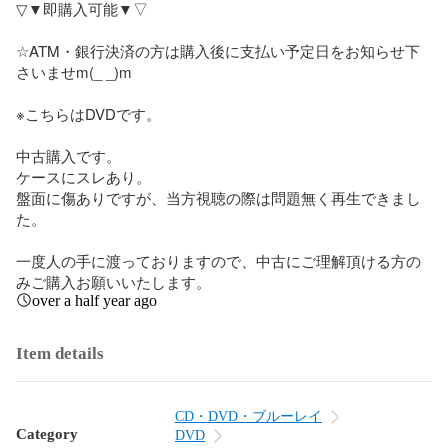
▽▼即購入可能▼▽

☆ATM・銀行決済の方は購入後に支払い予定日をお知らせ下
さいませm(_ _)m

※こちらはDVDです。

中古購入です。

ケースにスレあり。

盤面に傷ありですが、当方視聴の際は問題無く再生できまし
た。

一度人の手に渡っておりますので、中古にご理解頂ける方の
みご購入お願いいたします。
over a half year ago
Item details
CD・DVD・ブルーレイ
Category
DVD