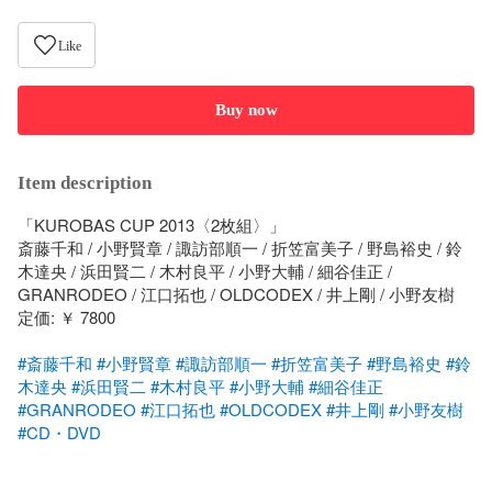
Like
Buy now
Item description
「KUROBAS CUP 2013〈2枚組〉」

斎藤千和 / 小野賢章 / 諏訪部順一 / 折笠富美子 / 野島裕史 / 鈴
木達央 / 浜田賢二 / 木村良平 / 小野大輔 / 細谷佳正 / 
GRANRODEO / 江口拓也 / OLDCODEX / 井上剛 / 小野友樹

定価: ￥ 7800

#斎藤千和
#小野賢章
#諏訪部順一
#折笠富美子
#野島裕史
#鈴
木達央
#浜田賢二
#木村良平
#小野大輔
#細谷佳正
#GRANRODEO
#江口拓也
#OLDCODEX
#井上剛
#小野友樹
#CD・DVD