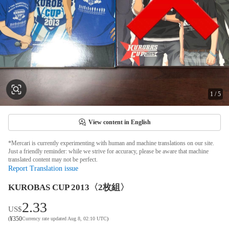
1
/
5
View content in English
*Mercari is currently experimenting with human and machine translations on our site.
Just a friendly reminder: while we strive for accuracy, please be aware that machine
translated content may not be perfect.
Report Translation issue
KUROBAS CUP 2013〈2枚組〉
2.33
US$
¥
350
(
Currency rate updated Aug 8, 02:10 UTC
)