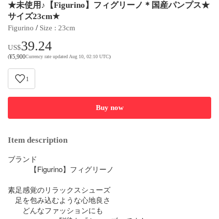
★未使用♪【Figurino】フィグリーノ＊国産パンプス★
サイズ23cm★
 / 
Figurino
Size
 : 
23cm
39.24
US$
¥
5,900
(
Currency rate updated Aug 10, 02:10 UTC
)
1
Buy now
Item description
ブランド

　　　【Figurino】フィグリーノ

素足感覚のリラックスシューズ

　足を包み込むような心地良さ

　　どんなファッションにも
