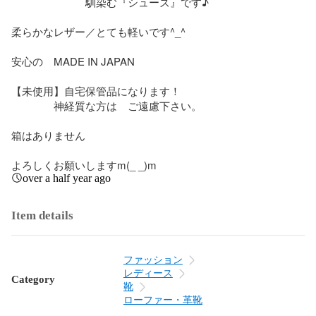
　　　　　　　馴染む『シューズ』です♪

柔らかなレザー／とても軽いです^_^

安心の　MADE IN JAPAN

【未使用】自宅保管品になります！

　　　　神経質な方は　ご遠慮下さい。

箱はありません

よろしくお願いしますm(_ _)m
over a half year ago
Item details
ファッション
レディース
Category
靴
ローファー・革靴