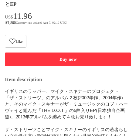
とEP
11.96
US$
¥
1,800
(
Currency rate updated Aug 7, 02:10 UTC
)
Like
Buy now
Item description
イギリスのラッパー、マイク・スキナーのプロジェクト
「ザ・ストリーツ」のアルバム２枚(2002年作、2004年作)
と、そのマイク・スキナーがザ・ミュージックのロブ・ハー
ヴェイと組んだ「THE D.O.T.」の5曲入りEP(日本独自企画
盤)、2013年アルバムを纏めて４枚お売り致します！

ザ・ストリーツことマイク・スキナーのイギリスの若者らし
い文学性の高い歌詞が国内に限らない世界的熱狂をもたらし