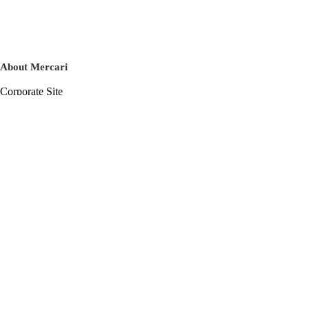
About Mercari
Corporate Site
Mercari Careers
Latest News
Official Blog
Press Kit
Mercari US
m department
Help
Help Center
Inquiry History List
Privacy Policy & Terms of Service
Terms of Service
Privacy Policy
Cookie Policy
Basic Policy on the Management of Personal Data Security
English
© Mercari, Inc.