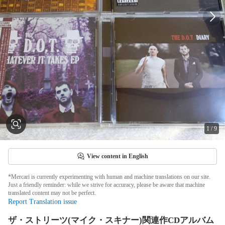
1
/
9
View content in English
*Mercari is currently experimenting with human and machine translations on our site.
Just a friendly reminder: while we strive for accuracy, please be aware that machine
translated content may not be perfect.
Report Translation issue
ザ・ストリーツ(マイク・スキナー)関連作CDアルバム