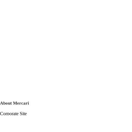
About Mercari
Corporate Site
Mercari Careers
Latest News
Official Blog