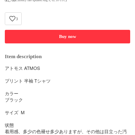
¥
2,700
(
Currency rate updated Aug 9, 02:10 UTC
)
3
Buy now
Item description
アトモス ATMOS 

プリント 半袖 Tシャツ

カラー

ブラック

サイズ  M

状態

着用感、多少の色褪せ多少ありますが、その他は目立った汚