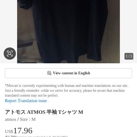
1
/
5
View content in English
*Mercari is currently experimenting with human and machine translations on our site.
Just a friendly reminder: while we strive for accuracy, please be aware that machine
translated content may not be perfect.
Report Translation issue
アトモス ATMOS 半袖 Tシャツ M
 / 
atmos
Size
 : 
M
17.96
US$