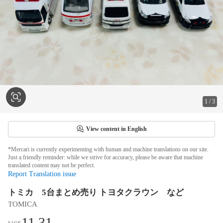
1
/
3
View content in English
*Mercari is currently experimenting with human and machine translations on our site.
Just a friendly reminder: while we strive for accuracy, please be aware that machine
translated content may not be perfect.
Report Translation issue
トミカ 5台まとめ売り トヨタクラウン など
TOMICA
11.31