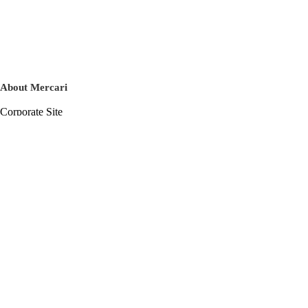
About Mercari
Corporate Site
Mercari Careers
Latest News
Official Blog
Press Kit
Mercari US
m department
Help
Help Center
Inquiry History List
Privacy Policy & Terms of Service
Terms of Service
Privacy Policy
Cookie Policy