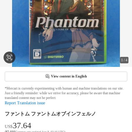
1
/
4
View content in English
*Mercari is currently experimenting with human and machine translations on our site.
Just a friendly reminder: while we strive for accuracy, please be aware that machine
translated content may not be perfect.
Report Translation issue
ファントム ファントムオブインフェルノ
37.64
US$
¥
5,666
(
Currency rate updated Aug 8, 02:10 UTC
)