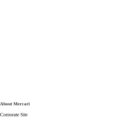
About Mercari
Corporate Site
Mercari Careers
Latest News
Official Blog